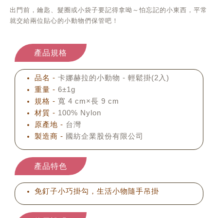
出門前，鑰匙、髮圈或小袋子要記得拿呦～怕忘記的小東西，平常
就交給兩位貼心的小動物們保管吧！
產品規格
品名 -
卡娜赫拉的小動物 - 輕鬆掛(2入)
重量 -
6±1g
規格 -
寬 4 cm×長 9 cm
材質 -
100% Nylon
原產地 -
台灣
製造商 -
國紡企業股份有限公司
產品特色
免釘子小巧掛勾，生活小物隨手吊掛