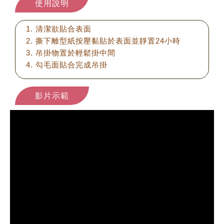
使用說明
清潔欲貼合表面
撕下離型紙按壓黏貼於表面並靜置24小時
吊掛物置於輕鬆掛中間
勾毛面貼合完成吊掛
影片示範