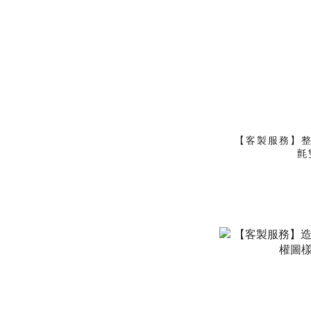
【客製服務】整線
氈