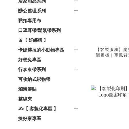
居家用品系列
辦公整理系列
黏扣專用布
口罩耳帶/鬆緊帶系列
🎀【 好綁樣 】
【客製服務】魔
卡娜赫拉的小動物專區
製圖樣｜軍風背
好想兔專區
行李束帶系列
可收納式綁物帶
瀏海髮貼
整線夾
✍【 客製化專區 】
撿好康專區