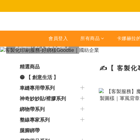
會員登入
所有商品
卡娜赫拉
全部商品
/
✍【 客製化專區 】
精選商品
✍【 客製化
🟡 【 創意生活 】
車縫專用帶系列
神奇妙妙貼/褙膠系列
綁物帶系列
整線專家系列
腿腳綁帶