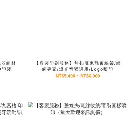
電器線材
【客製印刷服務】無扣魔鬼氈束線帶/纏
GO印製
線專家/燈光音響適用/Logo噴印
NT$5,400 ~ NT$6,000