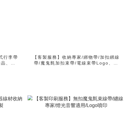
式行李帶
【客製服務】收納專家/綁物帶/加扣綁線
贈品、生
帶/魔鬼氈加扣束帶/電線束帶Logo、文
字噴印