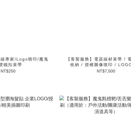
專家/Logo噴印/魔鬼
【客製服務】電器線材束帶 / 
雙鐵扣束帶
收納 / 授權圖像噴印 / LO
NT$250
NT$7,500