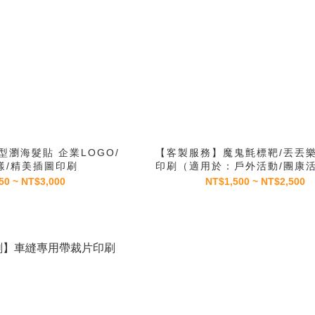
瀏海髮貼 企業LOGO/
【客製服務】魔鬼氈標靶/丟丟樂
樣/精美插圖印刷
印刷（適用於：戶外活動/團康活
活動/展演道具等）
50 ~ NT$3,000
NT$1,500 ~ NT$2,500