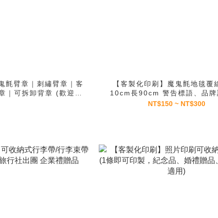
鬼氈臂章｜刺繡臂章｜客
【客製化印刷】魔鬼氈地毯覆線
章｜可拆卸背章 (歡迎來
10cm長90cm 警告標語、品牌
訊詢價）
用
NT$150 ~ NT$300