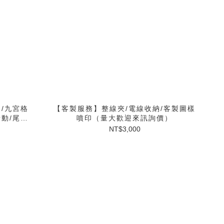
/九宮格
【客製服務】整線夾/電線收納/客製圖樣
動/尾牙
噴印（量大歡迎來訊詢價）
NT$3,000