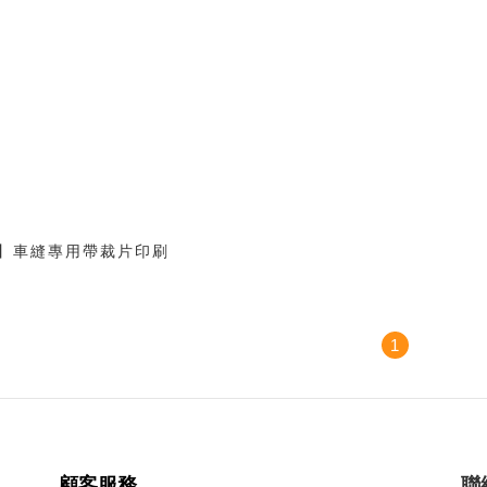
】車縫專用帶裁片印刷
1
顧客服務
聯