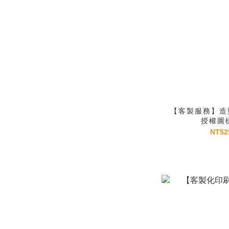
【客製服務】造型
授權圖
NT$2