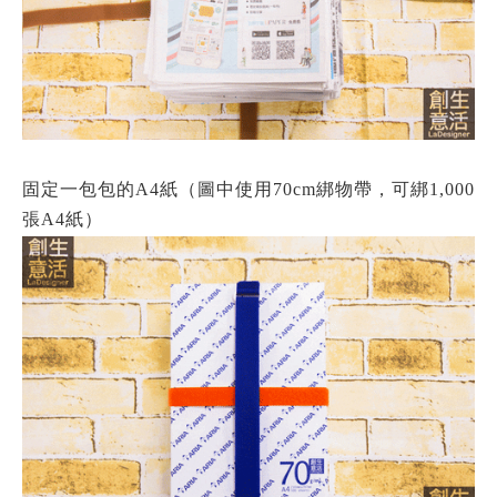
固定一包包的A4紙（圖中使用70cm綁物帶，可綁1,000
張A4紙）