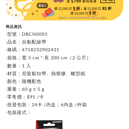
商品資訊
‧型號：DBCN0003
‧品名：自黏配線帶
‧條碼：4718232902431
‧
規格：寬 5 cm * 長 200 cm（2 公尺）
‧數量：1 入
‧材質：尼龍黏扣帶、熱熔膠、離型紙
‧顏色：隨機配色
‧重量：60 g ± 5 g
‧零售價：$95 /卡
‧批發包裝：24卡 /內盒；6內盒 /外箱
‧包裝樣式：