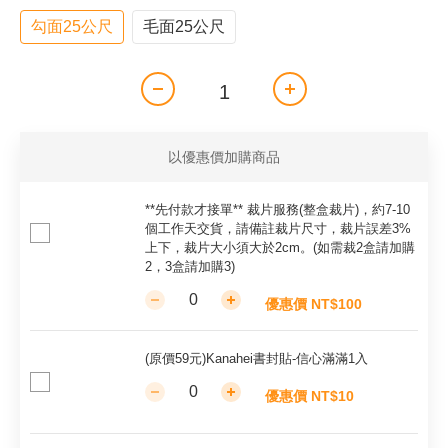
勾面25公尺
毛面25公尺
以優惠價加購商品
**先付款才接單** 裁片服務(整盒裁片)，約7-10
個工作天交貨，請備註裁片尺寸，裁片誤差3%
上下，裁片大小須大於2cm。(如需裁2盒請加購
2，3盒請加購3)
優惠價 NT$100
(原價59元)Kanahei書封貼-信心滿滿1入
優惠價 NT$10