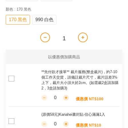
顏色
: 170 黑色
170 黑色
990 白色
以優惠價加購商品
**先付款才接單** 裁片服務(整盒裁片)，約7-10
個工作天交貨，請備註裁片尺寸，裁片誤差3%
上下，裁片大小須大於2cm。(如需裁2盒請加購
2，3盒請加購3)
優惠價 NT$100
(原價59元)Kanahei書封貼-信心滿滿1入
優惠價 NT$10