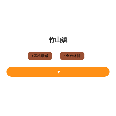
竹山鎮
↑區域頂端
↑全台總覽