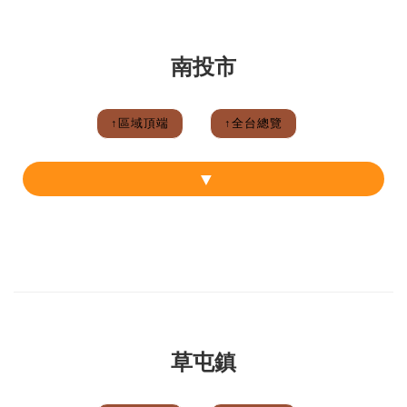
南投市
↑區域頂端
↑全台總覽
草屯鎮