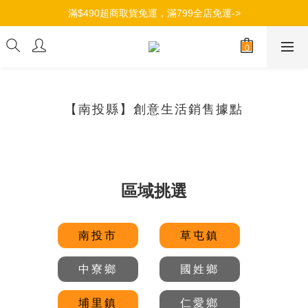
加入會員，立即獲得100元購物金->
滿$490超商取貨免運，滿799全店免運->
加入會員，立即獲得100元購物金->
【南投縣】創意生活銷售據點
區域挑選
南投市
草屯鎮
中寮鄉
國姓鄉
埔里鎮
仁愛鄉