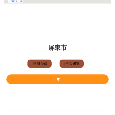
屏東市
↑區域頂端
↑全台總覽