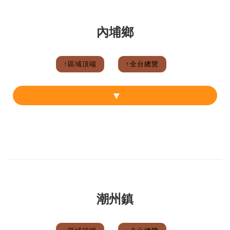
內埔鄉
↑區域頂端
↑全台總覽
潮州鎮