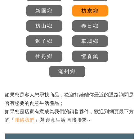
新園鄉
枋寮鄉
枋山鄉
春日鄉
獅子鄉
車城鄉
牡丹鄉
恆春鎮
滿州鄉
如果您是客人想尋找商品，歡迎打給離你最近的通路詢問是
否有您要的創意生活產品；
如果您是店家有意成為我們的銷售夥伴，歡迎到網頁最下方
的「
聯絡我們
」與 創意生活 直接聯繫～