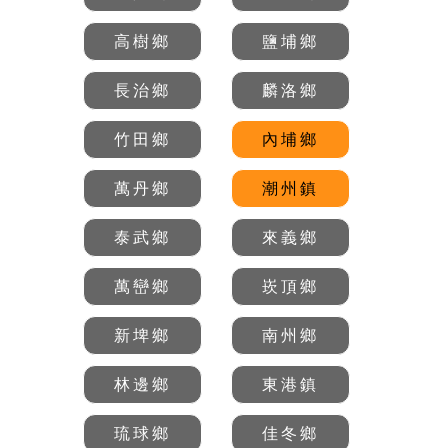
高樹鄉
鹽埔鄉
長治鄉
麟洛鄉
竹田鄉
內埔鄉
萬丹鄉
潮州鎮
泰武鄉
來義鄉
萬巒鄉
崁頂鄉
新埤鄉
南州鄉
林邊鄉
東港鎮
琉球鄉
佳冬鄉