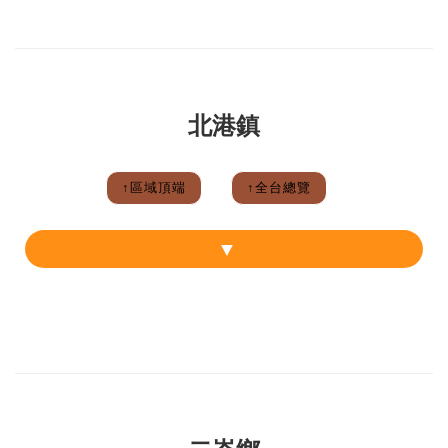
北港鎮
↑區域頂端
↑全台總覽