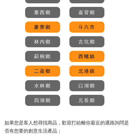
臺西鄉
崙背鄉
麥寮鄉
斗六市
林內鄉
古坑鄉
莿桐鄉
西螺鎮
二崙鄉
北港鎮
水林鄉
口湖鄉
四湖鄉
元長鄉
如果您是客人想尋找商品，歡迎打給離你最近的通路詢問是
否有您要的創意生活產品；