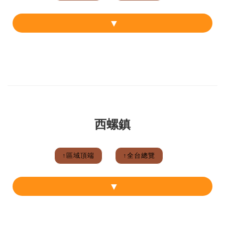
西螺鎮
↑區域頂端
↑全台總覽