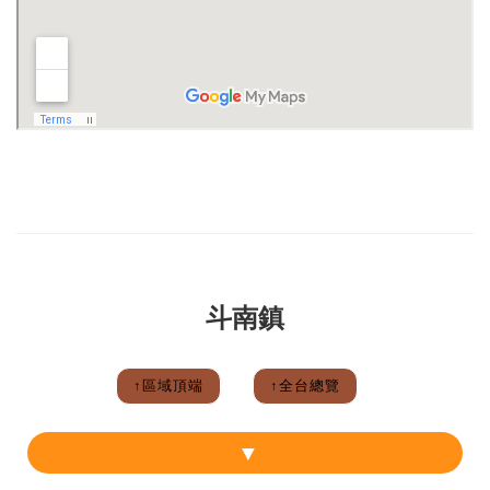
斗南鎮
↑區域頂端
↑全台總覽