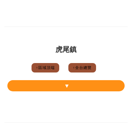
虎尾鎮
↑區域頂端
↑全台總覽