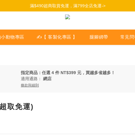
加入會員，立即獲得100元購物金->
滿$490超商取貨免運，滿799全店免運->
加入會員，立即獲得100元購物金->
的小動物專區
✍【 客製化專區 】
腿腳綁帶
常見問
指定商品：任選 4 件 NT$399 元，買越多省越多！
適用通路：
網店
條款與細則
(超取免運)