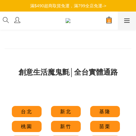
加入會員，立即獲得100元購物金->
滿$490超商取貨免運，滿799全店免運->
加入會員，立即獲得100元購物金->
創意生活魔鬼氈│全台實體通路
台北
新北
基隆
桃園
新竹
苗栗