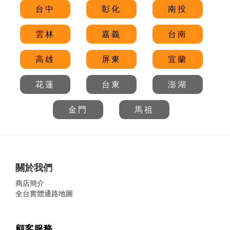
台中
彰化
南投
雲林
嘉義
台南
高雄
屏東
宜蘭
花蓮
台東
澎湖
金門
馬祖
關於我們
商店簡介
全台實體通路地圖
顧客服務