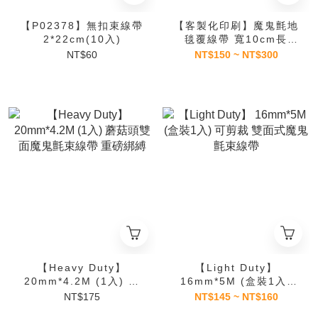
【P02378】無扣束線帶
【客製化印刷】魔鬼氈地
2*22cm(10入)
毯覆線帶 寬10cm長
90cm 警告標語、品牌識
NT$60
NT$150 ~ NT$300
別 適用
【Heavy Duty】
【Light Duty】
20mm*4.2M (1入) 蘑
16mm*5M (盒裝1入)
菇頭雙面魔鬼氈束線帶
可剪裁 雙面式魔鬼氈束
NT$175
NT$145 ~ NT$160
重磅綁縛
線帶