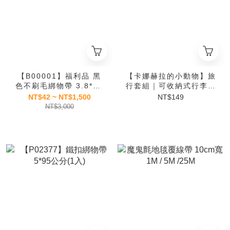
【B00001】福利品 黑
【卡娜赫拉的小動物】旅
色不刷毛綁物帶 3.8*38
行套組｜可收納式行李帶
公分
XL(1入) ＋綁物帶(2入)
NT$42 ~ NT$1,500
NT$149
NT$3,000