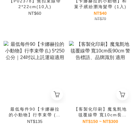
【P02378】無扣束線帶
【卡娜赫拉的小動物】和
2*22cm(10入)
菓子繽紛瀏海髮帶 (1入)
NT$60
NT$40
NT$79
最低每件90【卡娜赫拉
【客製化印刷】魔鬼氈地
的小動物】行李束帶 (L)
毯覆線帶 寬10cm長
5*250公分｜24吋以上
90cm 警告標語、品牌識
NT$135
NT$150 ~ NT$300
託運箱適用
別 適用