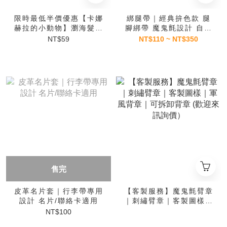
限時最低半價優惠【卡娜
綁腿帶｜經典拚色款 腿
赫拉的小動物】瀏海髮貼
腳綁帶 魔鬼氈設計 自由
(1入) 多款樣式 日本正
調節
NT$59
NT$110 ~ NT$350
版授權
售完
皮革名片套｜行李帶專用
【客製服務】魔鬼氈臂章
設計 名片/聯絡卡適用
｜刺繡臂章｜客製圖樣｜
軍風背章｜可拆卸背章
NT$100
(歡迎來訊詢價）