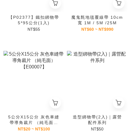
【P02377】鐵扣綁物帶
魔鬼氈地毯覆線帶 10cm
5*95公分(1入)
寬 1M / 5M /25M
NT$55
NT$60 ~ NT$990
5公分X15公分 灰色車縫
造型綁物帶(2入)｜露營
帶導角裁片 （純毛面）
配件系列
【E00007】
NT$20 ~ NT$100
NT$50