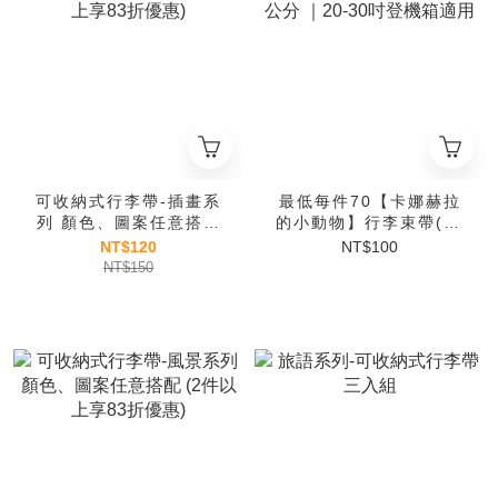
可收納式行李帶-插畫系
最低每件70【卡娜赫拉
列 顏色、圖案任意搭配
的小動物】行李束帶(S)
(2件以上享83折優惠)
5*165公分 ｜20-30吋
NT$120
NT$100
登機箱適用
NT$150